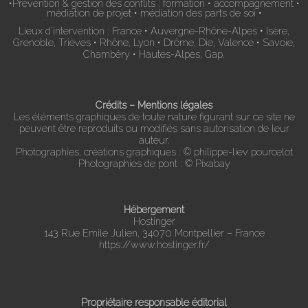
•Prévention & gestion des conflits : formation • accompagnement •
médiation de projet • médiation des parts de soi •
Lieux d’intervention : France • Auvergne-Rhône-Alpes • Isère,
Grenoble, Trièves • Rhône, Lyon • Drôme, Die, Valence • Savoie,
Chambéry • Hautes-Alpes, Gap.
Crédits – Mentions légales
Les éléments graphiques de toute nature figurant sur ce site ne
peuvent être reproduits ou modifiés sans autorisation de leur
auteur.
Photographies, créations graphiques : © philippe-liev pourcelot
Photographies de pont : © Pixabay
Hébergement
Hostinger
143 Rue Emile Julien, 34070 Montpellier – France
https://www.hostinger.fr/
Propriétaire responsable éditorial